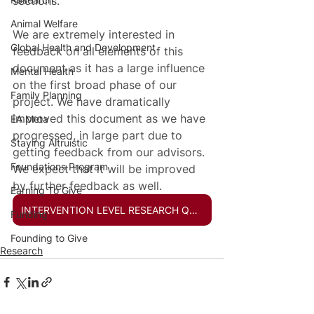
sections.
Animal Welfare
We are extremely interested in 
Global Health and Development
feedback on all elements of this 
document as it has a large influence 
Mental Health
on the first broad phase of our 
Family Planning
project. We have dramatically 
improved this document as we have 
EA Meta
progressed, in large part due to 
Staying Altruistic
getting feedback from our advisors. 
Foundations Program
We expect that it will be improved 
by further feedback as well.
Earning To Give
INTERVENTION LEVEL RESEARCH QUESTIONS AND PROCESSES
Funding
Founding to Give
Research