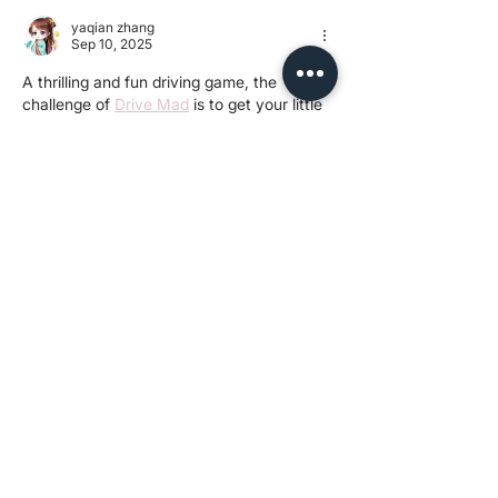
yaqian zhang
Sep 10, 2025
A thrilling and fun driving game, the 
challenge of 
Drive Mad
 is to get your little 
car to the finish line. The game is easy to 
play yet incredibly challenging, with each 
level full of unexpected obstacles. Come 
give it a try and see if you can master the 
crazy tracks!
Like
Reply
Bao Hai
Jul 21, 2025
188BET 
là nhà cái uy tín tại Châu Á, cung 
cấp các game như thể thao, bắn cá, xổ 
số, game bài và nổ hũ. Đăng ký để nhận 
nhiều ưu đãi hấp dẫn. Truy cập ngay!
Like
Reply