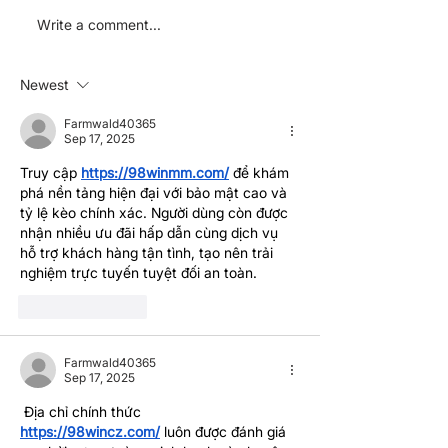
Announcing our
The Charity
Write a comment...
February-March 2024
Entrepreneursh
Charity Ideas
ideas new char
Newest
prediction mar
Farmwald40365
Sep 17, 2025
Truy cập 
https://98winmm.com/
 để khám 
phá nền tảng hiện đại với bảo mật cao và 
tỷ lệ kèo chính xác. Người dùng còn được 
nhận nhiều ưu đãi hấp dẫn cùng dịch vụ 
hỗ trợ khách hàng tận tình, tạo nên trải 
nghiệm trực tuyến tuyệt đối an toàn.
Like
Reply
Farmwald40365
Sep 17, 2025
 Địa chỉ chính thức 
https://98wincz.com/
 luôn được đánh giá 