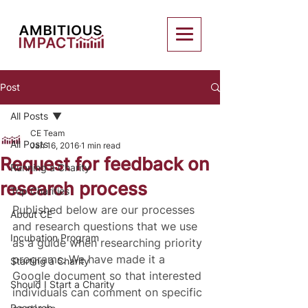
Post
All Posts
CE Team
All Posts
Jan 16, 2016
1 min read
Request for feedback on
Running a Charity
research process
Top Charities
Published below are our processes 
About CE
and research questions that we use 
Incubation Program
as a guide when researching priority 
programs. We have made it a 
Starting a Charity
Google document so that interested 
Should I Start a Charity
individuals can comment on specific 
Research