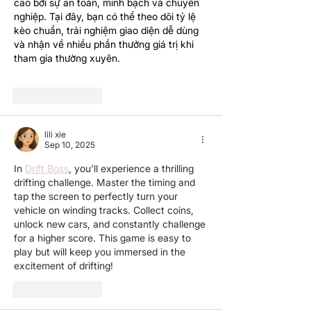
cao bởi sự an toàn, minh bạch và chuyên 
nghiệp. Tại đây, bạn có thể theo dõi tỷ lệ 
kèo chuẩn, trải nghiệm giao diện dễ dùng 
và nhận về nhiều phần thưởng giá trị khi 
tham gia thường xuyên.
Like
Reply
lili xie
Sep 10, 2025
In 
Drift Boss
, you'll experience a thrilling 
drifting challenge. Master the timing and 
tap the screen to perfectly turn your 
vehicle on winding tracks. Collect coins, 
unlock new cars, and constantly challenge 
for a higher score. This game is easy to 
play but will keep you immersed in the 
excitement of drifting!
Like
Reply